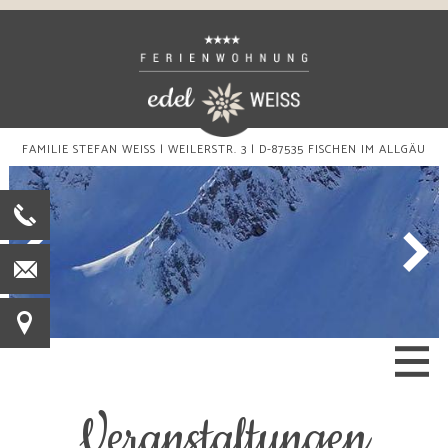
direkt zur Navigation
direkt zum Inhalt
FAMILIE STEFAN WEISS | WEILERSTR. 3 | D-87535 FISCHEN IM ALLGÄU
+49
8236
Kontakt
3600-
Anfahrt
0
Veranstaltungen